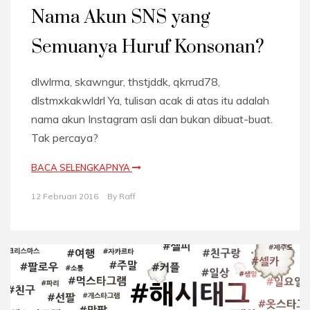
Nama Akun SNS yang
Semuanya Huruf Konsonan?
dlwlrma, skawngur, thstjddk, qkrrud78,
dlstmxkakwldrl Ya, tulisan acak di atas itu adalah
nama akun Instagram asli dan bukan dibuat-buat.
Tak percaya?
BACA SELENGKAPNYA
12 Februari 2016
By
Raff