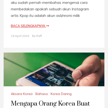
aku sudah pernah membahas mengenai cara
membedakan apakah sebuah akun Instagram
artis Kpop itu adalah akun asli/resmi milik
BACA SELENGKAPNYA
18 April 2016
By
Raff
Aksara Korea
,
Bahasa
,
Korea Daring
Mengapa Orang Korea Buat