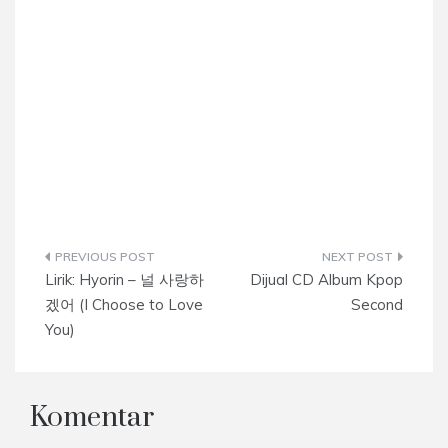
Navigasi
Lirik: Hyorin – 널 사랑하
Dijual CD Album Kpop
pos
겠어 (I Choose to Love
Second
You)
Komentar