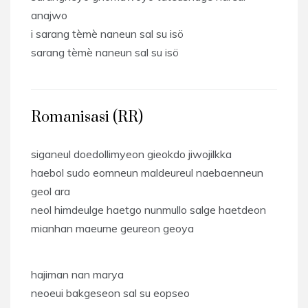
anajwo
i sarang tèmè naneun sal su isö
sarang tèmè naneun sal su isö
Romanisasi (RR)
siganeul doedollimyeon gieokdo jiwojilkka
haebol sudo eomneun maldeureul naebaenneun
geol ara
neol himdeulge haetgo nunmullo salge haetdeon
mianhan maeume geureon geoya
hajiman nan marya
neoeui bakgeseon sal su eopseo