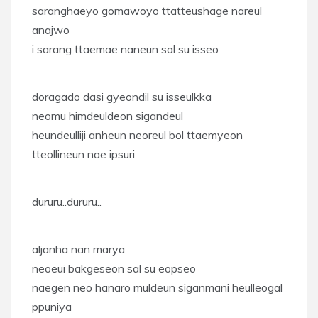
saranghaeyo gomawoyo ttatteushage nareul
anajwo
i sarang ttaemae naneun sal su isseo
doragado dasi gyeondil su isseulkka
neomu himdeuldeon sigandeul
heundeulliji anheun neoreul bol ttaemyeon
tteollineun nae ipsuri
dururu..dururu..
aljanha nan marya
neoeui bakgeseon sal su eopseo
naegen neo hanaro muldeun siganmani heulleogal
ppuniya