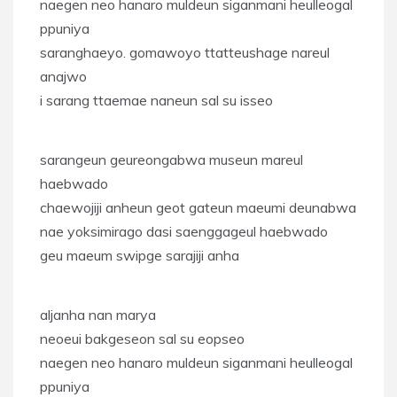
naegen neo hanaro muldeun siganmani heulleogal
ppuniya
saranghaeyo. gomawoyo ttatteushage nareul
anajwo
i sarang ttaemae naneun sal su isseo
sarangeun geureongabwa museun mareul
haebwado
chaewojiji anheun geot gateun maeumi deunabwa
nae yoksimirago dasi saenggageul haebwado
geu maeum swipge sarajiji anha
aljanha nan marya
neoeui bakgeseon sal su eopseo
naegen neo hanaro muldeun siganmani heulleogal
ppuniya