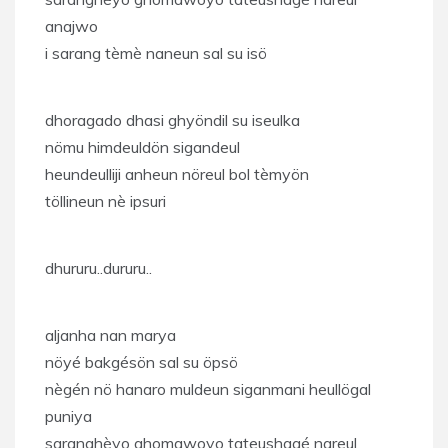
anajwo
i sarang tèmè naneun sal su isö
dhoragado dhasi ghyöndil su iseulka
nömu himdeuldön sigandeul
heundeulliji anheun nöreul bol tèmyön
töllineun nè ipsuri
dhururu..dururu..
aljanha nan marya
nöyé bakgésön sal su öpsö
nègén nö hanaro muldeun siganmani heullögal
puniya
saranghèyo ghomawoyo tateushagé nareul