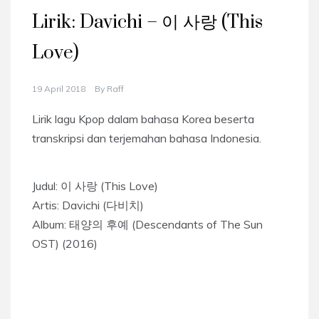
Lirik: Davichi – 이 사랑 (This
Love)
19 April 2018
By
Raff
Lirik lagu Kpop dalam bahasa Korea beserta
transkripsi dan terjemahan bahasa Indonesia.
Judul: 이 사랑 (This Love)
Artis: Davichi (다비치)
Album: 태양의 후예 (Descendants of The Sun
OST) (2016)