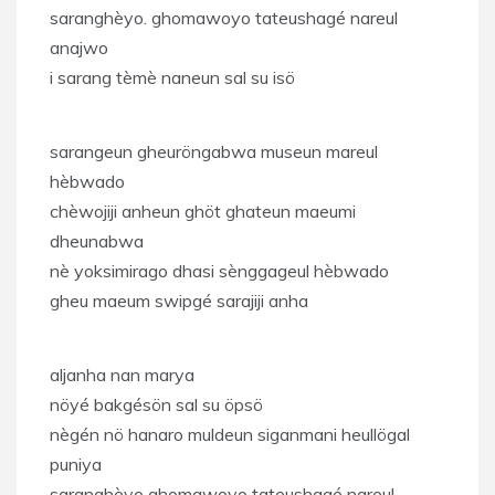
saranghèyo. ghomawoyo tateushagé nareul
anajwo
i sarang tèmè naneun sal su isö
sarangeun gheuröngabwa museun mareul
hèbwado
chèwojiji anheun ghöt ghateun maeumi
dheunabwa
nè yoksimirago dhasi sènggageul hèbwado
gheu maeum swipgé sarajiji anha
aljanha nan marya
nöyé bakgésön sal su öpsö
nègén nö hanaro muldeun siganmani heullögal
puniya
saranghèyo ghomawoyo tateushagé nareul