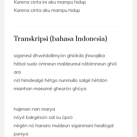
Karena cinta ini aku mampu hidup
Karena cinta aku mampu hidup
Transkripsi (bahasa Indonesia)
siganeul dhwédollimyön ghiökdo jhiwojilka
hèbol sudo ömneun maldeureul nèbènneun ghöl
ara
nöl himdeulgé hètgo nunmullo salgé hètdön
mianhan maeumé gheurön ghöya
hajiman nan marya
nöyé bakgésön sal su öpsö
nègén nö hanaro muldeun siganmani heullögal
puniya