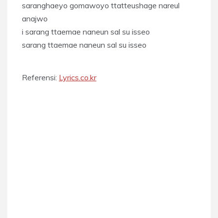
saranghaeyo gomawoyo ttatteushage nareul
anajwo
i sarang ttaemae naneun sal su isseo
sarang ttaemae naneun sal su isseo
Referensi:
Lyrics.co.kr