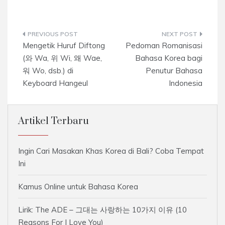
Navigasi
Mengetik Huruf Diftong
Pedoman Romanisasi
pos
(와 Wa, 위 Wi, 왜 Wae,
Bahasa Korea bagi
워 Wo, dsb.) di
Penutur Bahasa
Keyboard Hangeul
Indonesia
Artikel Terbaru
Ingin Cari Masakan Khas Korea di Bali? Coba Tempat
Ini
Kamus Online untuk Bahasa Korea
Lirik: The ADE – 그대는 사랑하는 10가지 이유 (10
Reasons For I Love You)