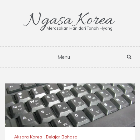
Skip
to
Ngasa Korea
content
Merasakan Han dari Tanah Hyang
Menu
Aksara Korea
,
Belajar Bahasa