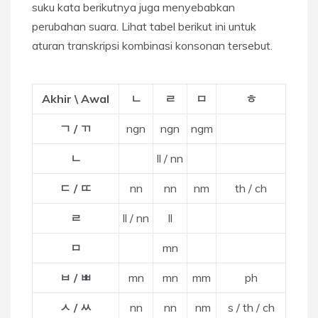
suku kata berikutnya juga menyebabkan
perubahan suara. Lihat tabel berikut ini untuk
aturan transkripsi kombinasi konsonan tersebut.
Akhir \ Awal
ㄴ
ㄹ
ㅁ
ㅎ
ㄱ / ㄲ
ngn
ngn
ngm
ㄴ
ll / nn
ㄷ / ㄸ
nn
nn
nm
th / ch
ㄹ
ll / nn
ll
ㅁ
mn
ㅂ / ㅃ
mn
mn
mm
ph
ㅅ / ㅆ
nn
nn
nm
s / th / ch