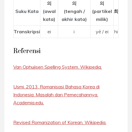
의
의
의
Suku Kata
(awal
(tengah /
(partikel
희
kata)
akhir kata)
milik)
Transkripsi
ei
i
yé / ei
hi
Referensi
Van Ophuijsen Spelling System. Wikipedia.
Usmi. 2013. Romanisasi Bahasa Korea di
Indonesia: Masalah dan Pemecahannya.
Academia.edu.
Revised Romanization of Korean. Wikipedia.