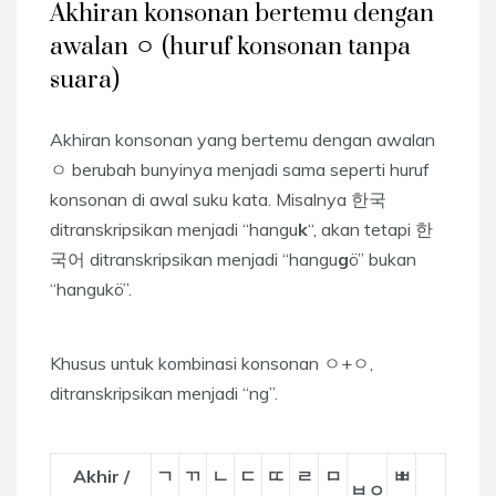
Akhiran konsonan bertemu dengan
awalan ㅇ (huruf konsonan tanpa
suara)
Akhiran konsonan yang bertemu dengan awalan
ㅇ berubah bunyinya menjadi sama seperti huruf
konsonan di awal suku kata. Misalnya 한국
ditranskripsikan menjadi “hangu
k
“, akan tetapi 한
국어 ditranskripsikan menjadi “hangu
g
ö” bukan
“hangukö”.
Khusus untuk kombinasi konsonan ㅇ+ㅇ,
ditranskripsikan menjadi “ng”.
Akhir /
ㄱ
ㄲ
ㄴ
ㄷ
ㄸ
ㄹ
ㅁ
ㅃ
ㅂㅇ