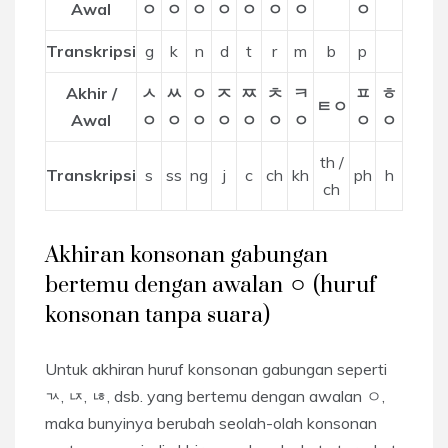
Awal
ㅇ
ㅇ
ㅇ
ㅇ
ㅇ
ㅇ
ㅇ
ㅇ
Transkripsi
g
k
n
d
t
r
m
b
p
Akhir /
ㅅ
ㅆ
ㅇ
ㅈ
ㅉ
ㅊ
ㅋ
ㅍ
ㅎ
ㅌㅇ
Awal
ㅇ
ㅇ
ㅇ
ㅇ
ㅇ
ㅇ
ㅇ
ㅇ
ㅇ
th /
Transkripsi
s
ss
ng
j
c
ch
kh
ph
h
ch
Akhiran konsonan gabungan
bertemu dengan awalan ㅇ (huruf
konsonan tanpa suara)
Untuk akhiran huruf konsonan gabungan seperti
ㄳ, ㄵ, ㄶ, dsb. yang bertemu dengan awalan ㅇ,
maka bunyinya berubah seolah-olah konsonan