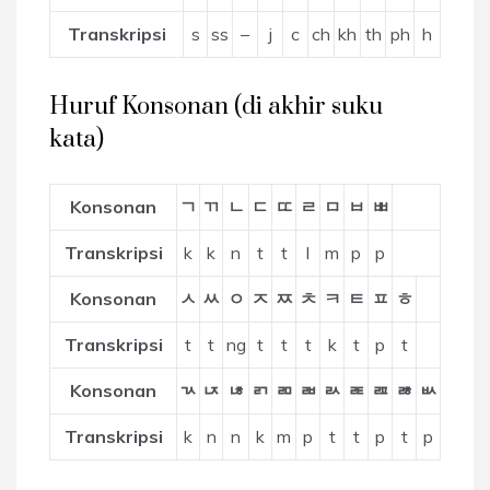
Transkripsi
s
ss
–
j
c
ch
kh
th
ph
h
Huruf Konsonan (di akhir suku
kata)
Konsonan
ㄱ
ㄲ
ㄴ
ㄷ
ㄸ
ㄹ
ㅁ
ㅂ
ㅃ
Transkripsi
k
k
n
t
t
l
m
p
p
Konsonan
ㅅ
ㅆ
ㅇ
ㅈ
ㅉ
ㅊ
ㅋ
ㅌ
ㅍ
ㅎ
Transkripsi
t
t
ng
t
t
t
k
t
p
t
Konsonan
ㄳ
ㄵ
ㄶ
ㄺ
ㄻ
ㄼ
ㄽ
ㄾ
ㄿ
ㅀ
ㅄ
Transkripsi
k
n
n
k
m
p
t
t
p
t
p