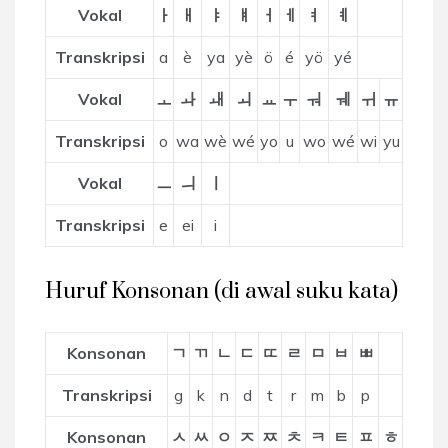
Vokal
ㅏ
ㅐ
ㅑ
ㅒ
ㅓ
ㅔ
ㅕ
ㅖ
Transkripsi
a
è
ya
yè
ö
é
yö
yé
Vokal
ㅗ
ㅘ
ㅙ
ㅚ
ㅛ
ㅜ
ㅝ
ㅞ
ㅟ
ㅠ
Transkripsi
o
wa
wè
wé
yo
u
wo
wé
wi
yu
Vokal
ㅡ
ㅢ
ㅣ
Transkripsi
e
ei
i
Huruf Konsonan (di awal suku kata)
Konsonan
ㄱ
ㄲ
ㄴ
ㄷ
ㄸ
ㄹ
ㅁ
ㅂ
ㅃ
Transkripsi
g
k
n
d
t
r
m
b
p
Konsonan
ㅅ
ㅆ
ㅇ
ㅈ
ㅉ
ㅊ
ㅋ
ㅌ
ㅍ
ㅎ