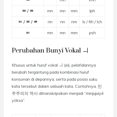
ㄼ / ㄿ
mn
mn
mm
lph
ㄽ / ㄾ / ㅀ
nn
nn
nm
ls / lth / lch
ㅄ
mn
mn
mm
psh
Perubahan Bunyi Vokal ㅢ
Khusus untuk huruf vokal ㅢ (ei), pelafalannya
berubah tergantung pada kombinasi huruf
konsonan di depannya, serta pada posisi suku
kata tersebut dalam sebuah kata. Contohnya, 민
주주의의 역사 ditranskripsikan menjadi “minjujuiyé
yöksa”.