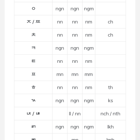
ㅇ
ngn
ngn
ngm
ㅈ / ㅉ
nn
nn
nm
ch
ㅊ
nn
nn
nm
ch
ㅋ
ngn
ngn
ngm
ㅌ
nn
nn
nm
ㅍ
mn
mn
mm
ㅎ
nn
nn
nm
th
ㄳ
ngn
ngn
ngm
ks
ㄵ / ㄶ
ll / nn
nch / nth
ㄺ
ngn
ngn
ngm
lkh
ㄻ
mn
lmh