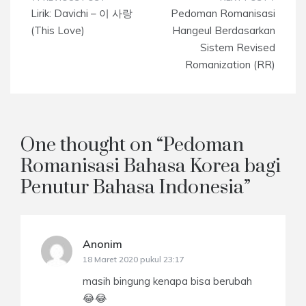
Navigasi
Lirik: Davichi – 이 사랑
Pedoman Romanisasi
pos
(This Love)
Hangeul Berdasarkan
Sistem Revised
Romanization (RR)
One thought on “
Pedoman
Romanisasi Bahasa Korea bagi
Penutur Bahasa Indonesia
”
Anonim
berkata:
18 Maret 2020 pukul 23:17
masih bingung kenapa bisa berubah
😂😂