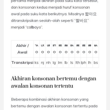
pertama menjadi akhiran pada suku kata tersebut,
dan konsonan kedua menjadi huruf konsonan
awal pada suku kata berikutnya. Misalnya 짧아요
ditranskripsikan seolah-olah seperti “짤바요”
menjadi “ca
lb
ayo”.
Akhir /
ㄳ
ㄵ
ㄶ
ㄺ
ㄻ
ㄼ
ㄽ
ㄾ
ㄿ
ㅀ
ㅄ
Awal
ㅇ
ㅇ
ㅇ
ㅇ
ㅇ
ㅇ
ㅇ
ㅇ
ㅇ
ㅇ
ㅇ
Transkripsi
ks
nj
nh
lg
lm
lb
ls
lth
lph
lh
bs
Akhiran konsonan bertemu dengan
awalan konsonan tertentu
Beberapa kombinasi akhiran konsonan yang
bertemu dengan awalan konsonan tertentu pada